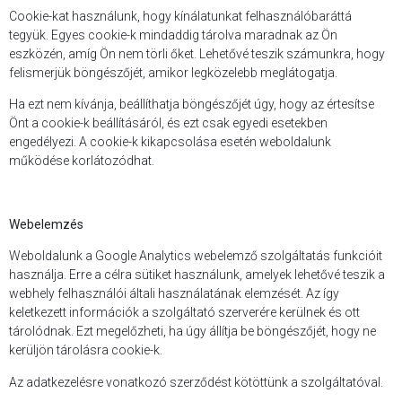
Cookie-kat használunk, hogy kínálatunkat felhasználóbaráttá
tegyük. Egyes cookie-k mindaddig tárolva maradnak az Ön
eszközén, amíg Ön nem törli őket. Lehetővé teszik számunkra, hogy
felismerjük böngészőjét, amikor legközelebb meglátogatja.
Ha ezt nem kívánja, beállíthatja böngészőjét úgy, hogy az értesítse
Önt a cookie-k beállításáról, és ezt csak egyedi esetekben
engedélyezi. A cookie-k kikapcsolása esetén weboldalunk
működése korlátozódhat.
Webelemzés
Weboldalunk a Google Analytics webelemző szolgáltatás funkcióit
használja. Erre a célra sütiket használunk, amelyek lehetővé teszik a
webhely felhasználói általi használatának elemzését. Az így
keletkezett információk a szolgáltató szerverére kerülnek és ott
tárolódnak. Ezt megelőzheti, ha úgy állítja be böngészőjét, hogy ne
kerüljön tárolásra cookie-k.
Az adatkezelésre vonatkozó szerződést kötöttünk a szolgáltatóval.