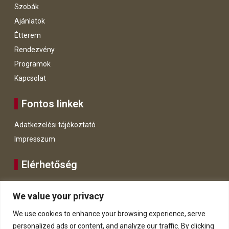
Szobák
Ajánlatok
Étterem
Rendezvény
Programok
Kapcsolat
Fontos linkek
Adatkezelési tájékoztató
Impresszum
Elérhetőség
+43 664 128 1431
We value your privacy
WhatsApp
We use cookies to enhance your browsing experience, serve
info@hoteldietraube.at
personalized ads or content, and analyze our traffic. By clicking
8911 Admont, Hauptstraße 3.