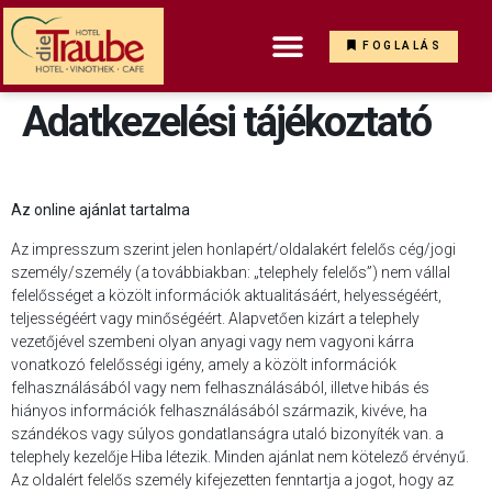
FOGLALÁS
Adatkezelési tájékoztató
Az online ajánlat tartalma
Az impresszum szerint jelen honlapért/oldalakért felelős cég/jogi
személy/személy (a továbbiakban: „telephely felelős”) nem vállal
felelősséget a közölt információk aktualitásáért, helyességéért,
teljességéért vagy minőségéért. Alapvetően kizárt a telephely
vezetőjével szembeni olyan anyagi vagy nem vagyoni kárra
vonatkozó felelősségi igény, amely a közölt információk
felhasználásából vagy nem felhasználásából, illetve hibás és
hiányos információk felhasználásából származik, kivéve, ha
szándékos vagy súlyos gondatlanságra utaló bizonyíték van. a
telephely kezelője Hiba létezik. Minden ajánlat nem kötelező érvényű.
Az oldalért felelős személy kifejezetten fenntartja a jogot, hogy az