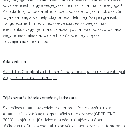
következtetést , hogy a védjegyeket nem védik harmadik felek jogai !
Az oldal tulajdonosa által létrehozott közzétett objektumok szerzői
joga kizárólag a webhely tulajdonosát illeti meg. Az ilyen grafikák,
hangdokumentumok, videoszekvenciák és szövegek más
elektronikus vagy nyomtatott kiadványokban való sokszorosítása
vagy felhasználása az oldalért felelős személy kifejezett
hozzájárulása nélkül tilos.
Adatvédelem
Az adatok Google általi felhasználása, amikor partnereink webhelyeit
vagy alkalmazásait használja.
Tájékoztatási kötelezettség nyilatkozata
Személyes adatainak védelme különösen fontos számunkra.
Adatait ezért kizárólag a jogszabályi rendelkezések (GDPR, TKG
2003) alapján kezeljük. Jelen adatvédelmi tájékoztatóban
tájékoztatjuk Önt a weboldalunkon végzett adatkezelés legfontosabb