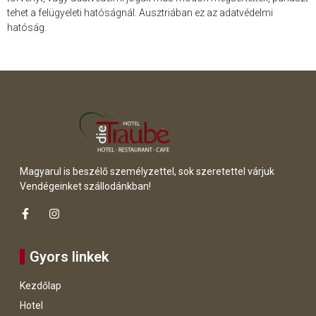
tehet a felügyeleti hatóságnál. Ausztriában ez az adatvédelmi
hatóság.
Magyarul is beszélő személyzettel, sok szeretettel várjuk
Vendégeinket szállodánkban!
Gyors linkek
Kezdőlap
Hotel