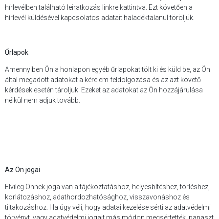
hírlevélben található leiratkozás linkre kattintva. Ezt követően a
hírlevél küldésével kapcsolatos adatait haladéktalanul töröljük.
Űrlapok
Amennyiben Ön a honlapon egyéb űrlapokat tölt ki és küld be, az Ön
által megadott adatokat a kérelem feldolgozása és az azt követő
kérdések esetén tároljuk. Ezeket az adatokat az Ön hozzájárulása
nélkül nem adjuk tovább.
Az Ön jogai
Elvileg Önnek joga van a tájékoztatáshoz, helyesbítéshez, törléshez,
korlátozáshoz, adathordozhatósághoz, visszavonáshoz és
tiltakozáshoz. Ha úgy véli, hogy adatai kezelése sérti az adatvédelmi
törvényt, vagy adatvédelmi jogait más módon megsértették, panaszt