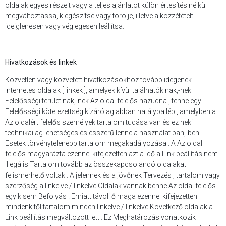
oldalak egyes részeit vagy a teljes ajánlatot külön értesítés nélkül
megváltoztassa, kiegészítse vagy törölje, illetve a közzétételt
ideiglenesen vagy véglegesen leállítsa.
Hivatkozások és linkek
Közvetlen vagy közvetett hivatkozásokhoz​ tovább idegenek
Internetes oldalak [ linkek ], amelyek kívül találhatók nak,-nek
Felelősségi terület nak,-nek Az oldal felelős hazudna , tenne egy
Felelősségi kötelezettség kizárólag abban​ hatályba lép , amelyben​ a
Az oldalért felelős személyek tartalom tudása van és ez neki
technikailag lehetséges és ésszerű lenne a használat ban,-ben
Esetek törvénytelenebb tartalom megakadályozása . A Az oldal
felelős magyarázta ezennel kifejezetten azt a idő a Link beállítás nem
illegális Tartalom tovább az összekapcsolandó​ oldalakat
felismerhető voltak . A jelennek és a jövőnek Tervezés , tartalom vagy
szerzőség a linkelve / linkelve Oldalak vannak benne Az oldal felelős
egyik sem Befolyás . Emiatt távoli ő maga ezennel kifejezetten
mindenkitől​ tartalom minden linkelve / linkelve Következő oldalak​ a
Link beállítás megváltozott lett . Ez Meghatározás vonatkozik