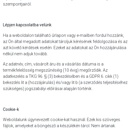
szempontjairól.
Lépjen kapcsolatba velünk
Ha a weboldalon található űrlapon vagy e-mailben fordul hozzánk,
az Ön által megadott adatokat tároljuk kérésének feldolgozása és az
azt követő kérdések esetén. Ezeket az adatokat az Ön hozzájárulása
nélkül nem adjuk tovább.
Az adatnév, cím, vásárolt áru és a vásárlás dátuma is a
termékfelelősség megszűnéséig (10 évig) megőrződik. Az
adatkezelés a TKG 96. § (3) bekezdésében és a GDPR 6. cikk (1)
bekezdés lit a (hozzájárulás) és/vagy lit b (a szerződés teljesítéséhez
szükséges) jogszabályi előírásai alapján történik .
Cookie-k
Weboldalunk úgynevezett cookie-kat használ. Ezek kis szöveges
fájlok, amelyeket a böngésző a készülékén tárol. Nem ártanak.