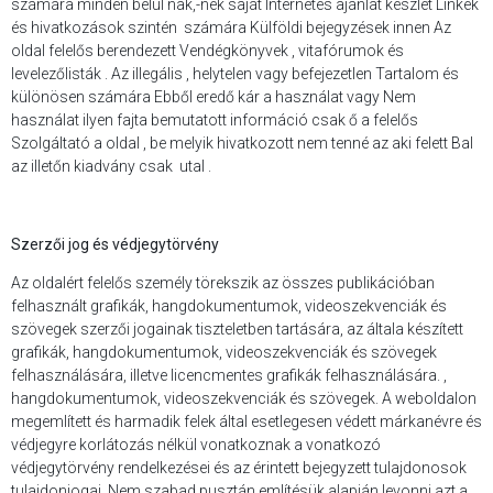
számára minden belül nak,-nek saját Internetes ajánlat készlet Linkek
és hivatkozások szintén számára Külföldi bejegyzések innen Az
oldal felelős berendezett Vendégkönyvek , vitafórumok és
levelezőlisták . Az illegális , helytelen vagy befejezetlen Tartalom és
különösen számára Ebből eredő kár a használat vagy Nem
használat ilyen fajta bemutatott információ csak ő a felelős​
Szolgáltató a oldal , be melyik hivatkozott nem tenné az aki​ felett Bal
az illetőn​ kiadvány csak utal .
Szerzői jog és védjegytörvény
Az oldalért felelős személy törekszik az összes publikációban
felhasznált grafikák, hangdokumentumok, videoszekvenciák és
szövegek szerzői jogainak tiszteletben tartására, az általa készített
grafikák, hangdokumentumok, videoszekvenciák és szövegek
felhasználására, illetve licencmentes grafikák felhasználására. ,
hangdokumentumok, videoszekvenciák és szövegek. A weboldalon
megemlített és harmadik felek által esetlegesen védett márkanévre és
védjegyre korlátozás nélkül vonatkoznak a vonatkozó
védjegytörvény rendelkezései és az érintett bejegyzett tulajdonosok
tulajdonjogai. Nem szabad pusztán említésük alapján levonni azt a