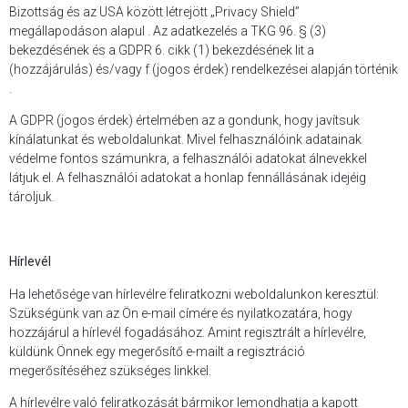
Bizottság és az USA között létrejött „Privacy Shield”
megállapodáson alapul . Az adatkezelés a TKG 96. § (3)
bekezdésének és a GDPR 6. cikk (1) bekezdésének lit a
(hozzájárulás) és/vagy f (jogos érdek) rendelkezései alapján történik
.
A GDPR (jogos érdek) értelmében az a gondunk, hogy javítsuk
kínálatunkat és weboldalunkat. Mivel felhasználóink adatainak
védelme fontos számunkra, a felhasználói adatokat álnevekkel
látjuk el. A felhasználói adatokat a honlap fennállásának idejéig
tároljuk.
Hírlevél
Ha lehetősége van hírlevélre feliratkozni weboldalunkon keresztül:
Szükségünk van az Ön e-mail címére és nyilatkozatára, hogy
hozzájárul a hírlevél fogadásához. Amint regisztrált a hírlevélre,
küldünk Önnek egy megerősítő e-mailt a regisztráció
megerősítéséhez szükséges linkkel.
A hírlevélre való feliratkozását bármikor lemondhatja a kapott