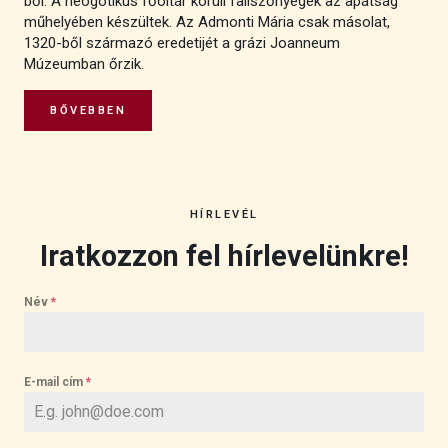
ből. A neogótikus főoltár körüli faliszőnyegek az apátság
műhelyében készültek. Az Admonti Mária csak másolat,
1320-ből származó eredetijét a grázi Joanneum
Múzeumban őrzik.
BŐVEBBEN
HÍRLEVÉL
Iratkozzon fel hírlevelünkre!
Név
*
E-mail cím
*