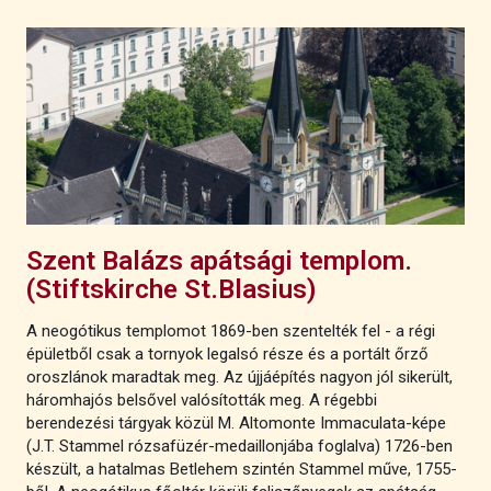
Szent Balázs apátsági templom.
(Stiftskirche St.Blasius)
A neogótikus templomot 1869-ben szentelték fel - a régi
épületből csak a tornyok legalsó része és a portált őrző
oroszlánok maradtak meg. Az újjáépítés nagyon jól sikerült,
háromhajós belsővel valósították meg. A régebbi
berendezési tárgyak közül M. Altomonte Immaculata-képe
(J.T. Stammel rózsafüzér-medaillonjába foglalva) 1726-ben
készült, a hatalmas Betlehem szintén Stammel műve, 1755-