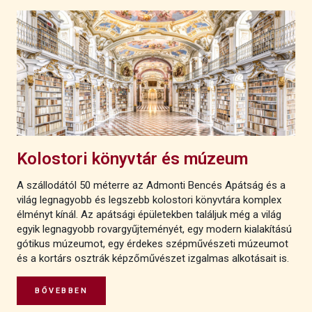
Kolostori könyvtár és múzeum
A szállodától 50 méterre az Admonti Bencés Apátság és a
világ legnagyobb és legszebb kolostori könyvtára komplex
élményt kínál. Az apátsági épületekben találjuk még a világ
egyik legnagyobb rovargyűjteményét, egy modern kialakítású
gótikus múzeumot, egy érdekes szépművészeti múzeumot
és a kortárs osztrák képzőművészet izgalmas alkotásait is.
BŐVEBBEN