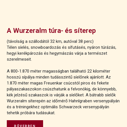
A Wurzeralm túra- és síterep
(távolság a szállodától 32 km, autóval 38 perc)
Télen síelés, snowboardozás és sífutásés, nyáron túrázás,
hegyi kerékpározás és hegymászás várja a természet
szerelmeseit.
A 800-1.870 méter magasságban található 22 kilométer
hosszú sípálya minden tudásszintű síelőnek ajánlott. Az
1.870 méter magas Freuenkar csúcstól piros és fekete
pályaszakaszokon csúszhatunk a felvonókig, de könnyebb,
kék jelzésű szakaszok is várják a síelőket. A bátrabb síelők
Wurzeralm síterepén az időmérő Hahnlgraben versenypályán
és a tréningekhez optimális Schwarzeck versenypályán
tehetik próbára tudásukat.
BŐVEBBEN