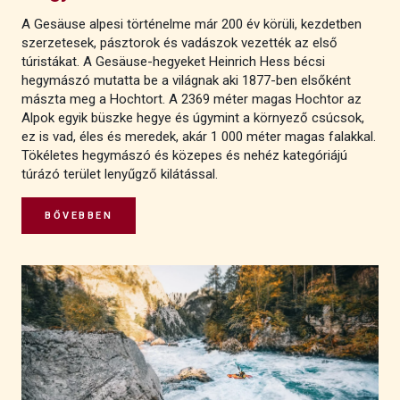
A Gesäuse alpesi történelme már 200 év körüli, kezdetben
szerzetesek, pásztorok és vadászok vezették az első
túristákat. A Gesäuse-hegyeket Heinrich Hess bécsi
hegymászó mutatta be a világnak aki 1877-ben elsőként
mászta meg a Hochtort. A 2369 méter magas Hochtor az
Alpok egyik büszke hegye és úgymint a környező csúcsok,
ez is vad, éles és meredek, akár 1 000 méter magas falakkal.
Tökéletes hegymászó és közepes és nehéz kategóriájú
túrázó terület lenyűgző kilátással.
BŐVEBBEN