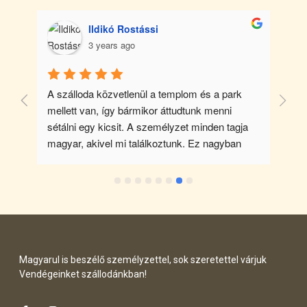
Ildikó Rostássi
3 years ago
A szálloda közvetlenül a templom és a park 
Ny
mellett van, így bármikor áttudtunk menni 
han
 
sétálni egy kicsit. A személyzet minden tagja 
sz
magyar, akivel mi találkoztunk. Ez nagyban 
ren
megkönnyítette az ott tartózkodást. Nagyon 
ne
kedves volt mindenki és segítőkész. Családias 
és
a hangulat. A környéken rengeteg a látnivaló, a 
🙂
recepción lévő szőke hölgy részletesen 
elmondta, hogy mit érdemes megnézni és hogy 
jutunk oda. Bátran ajánlom bárkinek a 
szállodát, aki ezt a csodás környéket jön 
Magyarul is beszélő személyzettel, sok szeretettel várjuk
megnézni.
Vendégeinket szállodánkban!