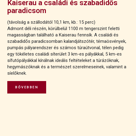
Kaiserau a családi és szabadidős
paradicsom
(távolság a szállodától 10,1 km, kb.: 15 perc)
Admont déli részén, körülbelül 1100 m tengerszint feletti
magasságban található a Kaiserau fennsík. A családi és
szabadidős paradicsomban kalandjátszótér, témaösvények,
pumpás pályarendszer és számos túraútvonal, télen pedig
egy tökéletes családi síterület 3 km-es pályákkal, 5 km-es
sífutópályákkal kínálnak ideális feltételeket a túrázóknak,
hegymászóknak és a természet szerelmeseinek, valamint a
síelőknek.
BŐVEBBEN