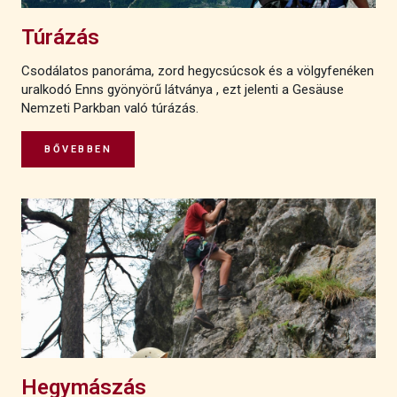
Túrázás
Csodálatos panoráma, zord hegycsúcsok és a völgyfenéken
uralkodó Enns gyönyörű látványa , ezt jelenti a Gesäuse
Nemzeti Parkban való túrázás.
BŐVEBBEN
Hegymászás