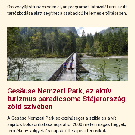
Összegyűjtöttünk minden olyan programot, látnivalót ami az itt
tartózkodása alatt segíthet a szabadidő kellemes eltöltésében.
Gesäuse Nemzeti Park, az aktív
turizmus paradicsoma Stájerország
zöld szívében
A Gesäse Nemzeti Park sokszínűségét a szikla és a víz
sajátos kölcsönhatása adja ahol 2000 méter magas hegyek,
termékeny völgyek és napsütötte alpesi fennsíkok