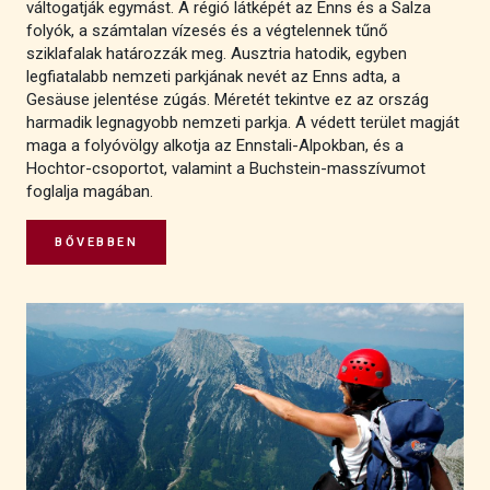
váltogatják egymást. A régió látképét az Enns és a Salza
folyók, a számtalan vízesés és a végtelennek tűnő
sziklafalak határozzák meg. Ausztria hatodik, egyben
legfiatalabb nemzeti parkjának nevét az Enns adta, a
Gesäuse jelentése zúgás. Méretét tekintve ez az ország
harmadik legnagyobb nemzeti parkja. A védett terület magját
maga a folyóvölgy alkotja az Ennstali-Alpokban, és a
Hochtor-csoportot, valamint a Buchstein-masszívumot
foglalja magában.
BŐVEBBEN