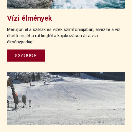
Vízi élmények
Merüljön el a sziklák és vizek szimfóniájában, élvezze a víz
éltető erejét a raftingtól a kajakozáson át a vizi
élményparkig!
BŐVEBBEN